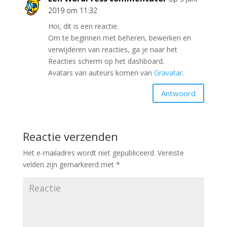
2019 om 11:32
Hoi, dit is een reactie.
Om te beginnen met beheren, bewerken en
verwijderen van reacties, ga je naar het
Reacties scherm op het dashboard.
Avatars van auteurs komen van
Gravatar
.
Antwoord
Reactie verzenden
Het e-mailadres wordt niet gepubliceerd.
Vereiste
velden zijn gemarkeerd met
*