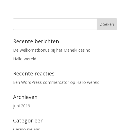
Recente berichten
De welkomstbonus bij het Maneki casino
Hallo wereld.
Recente reacties
Een WordPress commentator
op
Hallo wereld.
Archieven
juni 2019
Categorieën
Casino nieuws