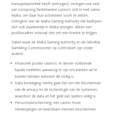
Kansspelautoriteit heeft verkregen), vestigen ook veel
van oorsprong Nederlandse casino’s zich in met name
Malta, om daar hun activiteiten voort te zetten.
Overigens eist de Malta Gaming Authority dat bedrijven
zich ook daadwerlijk in Malta vestigen. Alleen een
postbusadres volstaat niet om een licentie te krijgen.
Zaken waar de Malta Gaming Authority en de Gibraltar
Gambling Commissioner op controleert zijn onder
andere:
Financiële positie casino’s: er dienen voldoende
liquide middelen aanwezig te zijn om klanten uit te
kunnen betalen wanneer dit nodig is.
Data beveiliging: hierbij gaat het om het beschermen
van de privacy en de technologie van de systemen,
waardoor de data en het geld van spelers veilig is.
Persoonsbescherming: een casino moet
minderjarigen en kwetsbare mensen beschermen.