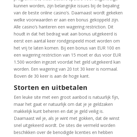
kunnen worden, zijn belangrijke issues bij de bepaling
van de beste online casino’s. Daarnaast wordt gekeken
welke voorwaarden er aan een bonus gekoppeld zijn.
Alle casino’s hanteren een wagering restriction. Dit
houdt in dat het bedrag wat aan bonus uitgekeerd is
eerst een aantal keer rondgespeeld moet worden om
het vrij te laten komen. Bij een bonus van EUR 100 en
een wagering restriction van 15 moet er dus voor EUR
1.500 worden ingezet voordat het geld uitgekeerd kan
worden. Een wagering van 20 tot 30 keer is normaal.
Boven de 30 keer is aan de hoge kant.
Storten en uitbetalen
Een leuke site met een groot aanbod is natuurlijk fijn,
maar het gaat er natuurlijk om dat je je geldzaken
makkelijk kunt beheren en dat je geld veilig is.
Daarnaast wil je, als je wint met gokken, dat de winst
snel uitgekeerd wordt. De sites die vermeld worden
beschikken over de benodigde
licenties en hebben