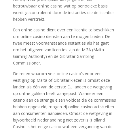
betrouwbaar online casino wat op periodieke basis
wordt gecontroleerd door de instanties die de licenties
hebben verstrekt.
Een online casino dient over een licentie te beschikken
om online casino diensten aan te mogen bieden. De
twee meest vooraanstaande instanties als het gaat
om het uitgeven van licenties zijn de MGA (Malta
Gaming Authority) en de Gibraltar Gambling
Commissioner.
De reden waarom veel online casino’s voor een
vestiging op Malta of Gibraltar kiezen is omdat deze
landen als één van de eerste EU landen de wetgeving
op online gokken heeft aangepast. Wanneer een
casino aan de strenge eisen voldoet die de commissies
hebben opgesteld, mogen zij online casino activiteiten
aan consumenten aanbieden. Omdat de wetgeving in
bijvoorbeeld Nederland nog niet zover is (Holland
Casino is het enige casino wat een vergunning van de