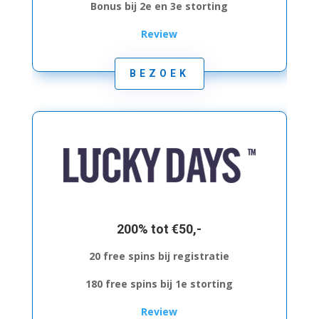
Bonus bij 2e en 3e storting
Review
BEZOEK
200% tot €50,-
20 free spins bij registratie
180 free spins bij 1e storting
Review