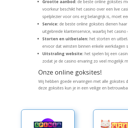
Grootte aanbod:
de beste online goksites m
voorkeur beschikt het casino over een live c
spelplezier voor ons erg belangrijk is, moet 
Service:
de beste online goksites dienen haar 
uitgebreide klantenservice, waarbij het casino 
Storten en uitbetalen:
het storten en uitbe
ervoor dat winsten binnen enkele werkdagen s
Uitstraling website:
het spelen bij een casi
zodat je de casino ervaring zo veel mogelijk
Onze online goksites!
Wij hebben goede ervaringen met alle goksites d
deze goksites kun je in een veilige en betrouwba