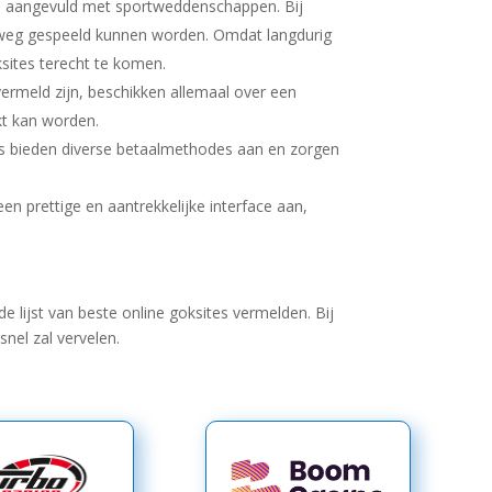
el aangevuld met sportweddenschappen. Bij
erweg gespeeld kunnen worden. Omdat langdurig
ksites terecht te komen.
vermeld zijn, beschikken allemaal over een
ikt kan worden.
es bieden diverse betaalmethodes aan en zorgen
en prettige en aantrekkelijke interface aan,
 lijst van beste online goksites vermelden. Bij
snel zal vervelen.