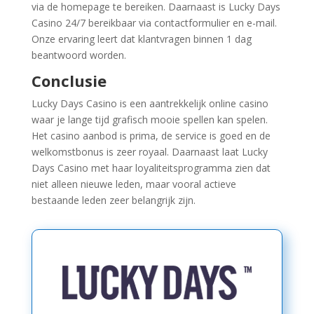
via de homepage te bereiken. Daarnaast is Lucky Days
Casino 24/7 bereikbaar via contactformulier en e-mail.
Onze ervaring leert dat klantvragen binnen 1 dag
beantwoord worden.
Conclusie
Lucky Days Casino is een aantrekkelijk online casino
waar je lange tijd grafisch mooie spellen kan spelen.
Het casino aanbod is prima, de service is goed en de
welkomstbonus is zeer royaal. Daarnaast laat Lucky
Days Casino met haar loyaliteitsprogramma zien dat
niet alleen nieuwe leden, maar vooral actieve
bestaande leden zeer belangrijk zijn.