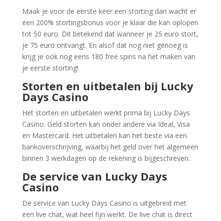
Maak je voor de eerste keer een storting dan wacht er
een 200% stortingsbonus voor je klaar die kan oplopen
tot 50 euro. Dit betekend dat wanneer je 25 euro stort,
je 75 euro ontvangt. En alsof dat nog niet genoeg is
krijg je ook nog eens 180 free spins na het maken van
je eerste storting!
Storten en uitbetalen bij Lucky
Days Casino
Het storten en uitbetalen werkt prima bij Lucky Days
Casino. Geld storten kan onder andere via Ideal, Visa
en Mastercard. Het uitbetalen kan het beste via een
bankoverschrijving, waarbij het geld over het algemeen
binnen 3 werkdagen op de rekening is bijgeschreven.
De service van Lucky Days
Casino
De service van Lucky Days Casino is uitgebreid met
een live chat, wat heel fijn werkt. De live chat is direct